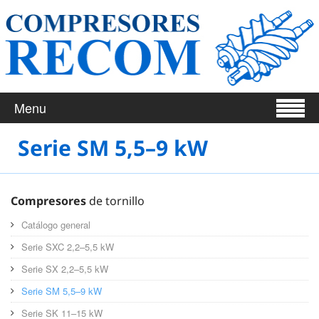
Menu
Serie SM 5,5–9 kW
Compresores
de tornillo
Catálogo general
Serie SXC 2,2–5,5 kW
Serie SX 2,2–5,5 kW
Serie SM 5,5–9 kW
Serie SK 11–15 kW