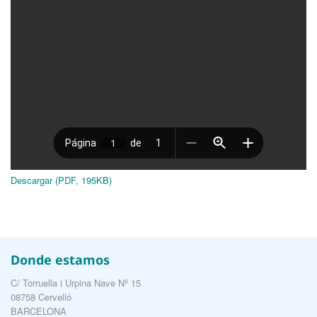
Descargar (PDF, 195KB)
Donde estamos
C/ Torruella i Urpina Nave Nº 15
08758 Cervelló
BARCELONA