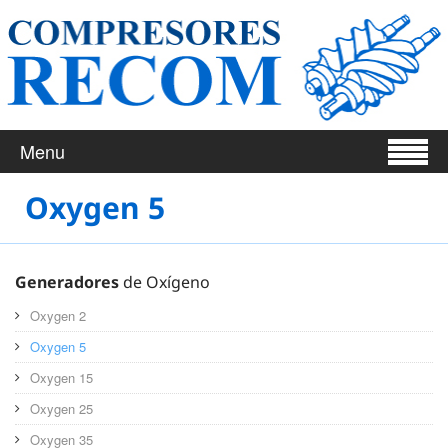
Menu
Oxygen 5
Generadores
de Oxígeno
Oxygen 2
Oxygen 5
Oxygen 15
Oxygen 25
Oxygen 35